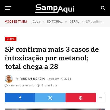
VOCÊ ESTÁ EM:
Casa
»
EDITORIAL
»
GERAL
»
SP confirma mais 3 casos de intoxicação por metanol; total chega a 28
GERAL
SP confirma mais 3 casos de
intoxicação por metanol;
total chega a 28
Por
VINICIUS MORORÓ
outubro 14, 2025
Nenhum comentário
2 Mins lidos