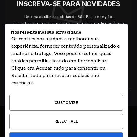
INSCREVA-SE PARA NOVIDADES
Receba as últimas notícias de São Paulo e região.
Conectamos empresas e pessoas com ética, profissionalismo
e responsabilidade.
Nós respeitamos sua privacidade
Os cookies nos ajudam a melhorar sua
experiência, fornecer conteúdo personalizado e
analisar o tráfego. Você pode escolher quais
cookies permitir clicando em Personalizar.
Clique em Aceitar tudo para consentir ou
Rejeitar tudo para recusar cookies não
Concorde com nossos termos e acordo de
política
essenciais.
CUSTOMIZE
© 2026 DESENVOLVIDO POR HOSTING PRIME BRASIL
REJECT ALL
ÚLTIMAS NOTÍCIAS
DESTAQUES
CIDADE E REGIÃO