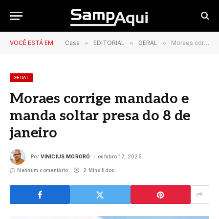
VOCÊ ESTÁ EM:
Casa
»
EDITORIAL
»
GERAL
»
Moraes corrige mandado e manda soltar presa do 8 de janeiro
GERAL
Moraes corrige mandado e
manda soltar presa do 8 de
janeiro
Por
VINICIUS MORORÓ
outubro 17, 2025
Nenhum comentário
2 Mins lidos