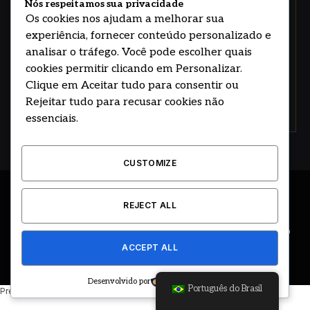
Nós respeitamos sua privacidade
Os cookies nos ajudam a melhorar sua
experiência, fornecer conteúdo personalizado e
analisar o tráfego. Você pode escolher quais
cookies permitir clicando em Personalizar.
Clique em Aceitar tudo para consentir ou
Rejeitar tudo para recusar cookies não
Concorde com nossos termos e acordo de
política
essenciais.
CUSTOMIZE
© 2026 DESENVOLVIDO POR HOSTING PRIME BRASIL
REJECT ALL
ÚLTIMAS NOTÍCIAS
DESTAQUES
CIDADE E REGIÃO
ACCEPT ALL
COLUNAS
EDITORIAL
EVENTOS
GOVERNO
Desenvolvido por
Português do Brasil
Precisando de ajuda? Basta enviar uma mensagem.