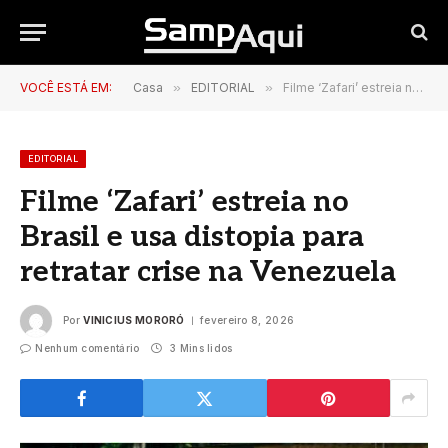
VOCÊ ESTÁ EM:
Casa
»
EDITORIAL
»
Filme ‘Zafari’ estreia no Brasil e usa distopia para retratar crise na Venezuela
EDITORIAL
Filme ‘Zafari’ estreia no
Brasil e usa distopia para
retratar crise na Venezuela
Por
VINICIUS MORORÓ
fevereiro 8, 2026
Nenhum comentário
3 Mins lidos