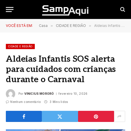
VOCÊ ESTÁ EM:
Casa
»
CIDADE E REGIÃO
»
Aldeias Infantis SOS alerta para cuidados com crianças durante o Carnaval
CIDADE E REGIÃO
Aldeias Infantis SOS alerta
para cuidados com crianças
durante o Carnaval
Por
VINICIUS MORORÓ
fevereiro 10, 2026
Nenhum comentário
3 Mins lidos