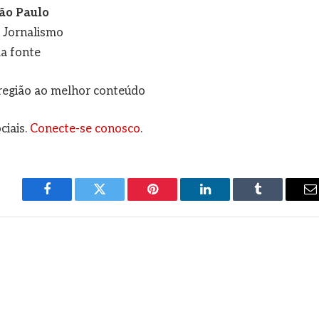
ão Paulo
e Jornalismo
a fonte
a região ao melhor conteúdo
ciais.
Conecte-se conosco
.
Facebook
Twitter
Pinterest
LinkedIn
Tumblr
E
m