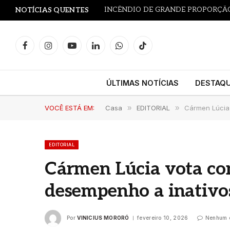
NOTÍCIAS QUENTES
Facebook
Instagram
YouTube
LinkedIn
WhatsApp
TikTok
ÚLTIMAS NOTÍCIAS
DESTAQ
VOCÊ ESTÁ EM:
Casa
»
EDITORIAL
»
Cármen Lúcia 
EDITORIAL
Cármen Lúcia vota con
desempenho a inativo
Por
VINICIUS MORORÓ
fevereiro 10, 2026
Nenhum 