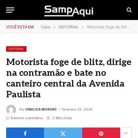
VOCÊ ESTÁ EM:
Casa
»
EDITORIAL
»
Motorista foge de blitz, dirige na contramão e bate no canteiro central da Avenida Paulista
EDITORIAL
Motorista foge de blitz, dirige
na contramão e bate no
canteiro central da Avenida
Paulista
Por
VINICIUS MORORÓ
fevereiro 24, 2026
Nenhum comentário
2 Mins lidos