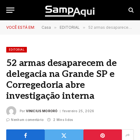
VOCÊ ESTÁ EM:
Casa
»
EDITORIAL
»
52 armas desaparecem de delegacia na Grande SP e Corregedoria abre investigação interna
EDITORIAL
52 armas desaparecem de
delegacia na Grande SP e
Corregedoria abre
investigação interna
Por
VINICIUS MORORÓ
fevereiro 25, 2026
Nenhum comentário
2 Mins lidos