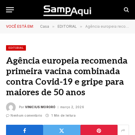
VOCÊ ESTÁ EM:
Casa
»
EDITORIAL
»
Agência europeia recomenda primeira vacina combinada contra Covid-19 e gripe para maiores de 50 anos
EDITORIAL
Agência europeia recomenda
primeira vacina combinada
contra Covid-19 e gripe para
maiores de 50 anos
Por
VINICIUS MORORÓ
março 2, 2026
Nenhum comentário
1 Min de leitura