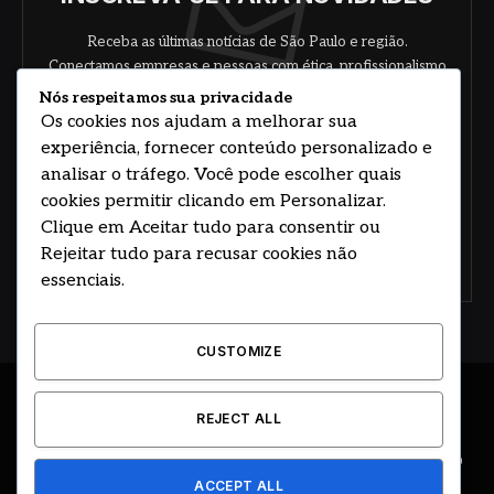
Receba as últimas notícias de São Paulo e região.
Conectamos empresas e pessoas com ética, profissionalismo
e responsabilidade.
Nós respeitamos sua privacidade
Os cookies nos ajudam a melhorar sua
experiência, fornecer conteúdo personalizado e
analisar o tráfego. Você pode escolher quais
cookies permitir clicando em Personalizar.
Clique em Aceitar tudo para consentir ou
Rejeitar tudo para recusar cookies não
Concorde com nossos termos e acordo de
política
essenciais.
CUSTOMIZE
© 2026 DESENVOLVIDO POR HOSTING PRIME BRASIL
REJECT ALL
ÚLTIMAS NOTÍCIAS
DESTAQUES
CIDADE E REGIÃO
ACCEPT ALL
COLUNAS
EDITORIAL
EVENTOS
GOVERNO