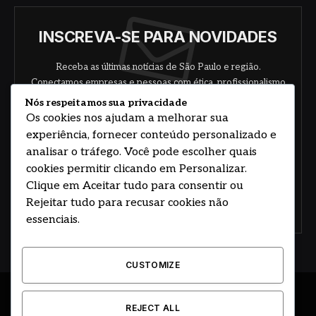
INSCREVA-SE PARA NOVIDADES
Receba as últimas notícias de São Paulo e região.
Conectamos empresas e pessoas com ética, profissionalismo
e responsabilidade.
Nós respeitamos sua privacidade
Os cookies nos ajudam a melhorar sua
experiência, fornecer conteúdo personalizado e
analisar o tráfego. Você pode escolher quais
cookies permitir clicando em Personalizar.
Clique em Aceitar tudo para consentir ou
Rejeitar tudo para recusar cookies não
Concorde com nossos termos e acordo de
política
essenciais.
CUSTOMIZE
© 2026 DESENVOLVIDO POR HOSTING PRIME BRASIL
REJECT ALL