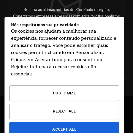
Receba as últimas notícias de São Paulo e região.
Conectamos empresas e pessoas com ética, profissionalismo
e responsabilidade.
Nós respeitamos sua privacidade
Os cookies nos ajudam a melhorar sua
experiência, fornecer conteúdo personalizado e
analisar o tráfego. Você pode escolher quais
cookies permitir clicando em Personalizar.
Clique em Aceitar tudo para consentir ou
Rejeitar tudo para recusar cookies não
Concorde com nossos termos e acordo de
política
essenciais.
CUSTOMIZE
© 2026 DESENVOLVIDO POR HOSTING PRIME BRASIL
REJECT ALL
ÚLTIMAS NOTÍCIAS
DESTAQUES
CIDADE E REGIÃO
ACCEPT ALL
COLUNAS
EDITORIAL
EVENTOS
GOVERNO