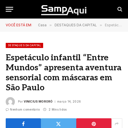
VOCÊ ESTÁ EM:
Casa
»
DESTAQUES DA CAPITAL
»
Espetáculo infantil “Entre Mundos” apresenta aventura sensorial com máscaras em São Paulo
DESTAQUES DA CAPITAL
Espetáculo infantil “Entre
Mundos” apresenta aventura
sensorial com máscaras em
São Paulo
Por
VINICIUS MORORÓ
março 14, 2026
Nenhum comentário
2 Mins lidos