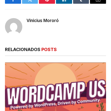
Facebook
Twitter
Pinterest
LinkedIn
Tumblr
E-
mail
Vinicius Mororó
RELACIONADOS
POSTS