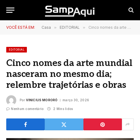
VOCÊ ESTÁ EM:
Casa
»
EDITORIAL
»
Cinco nomes da arte mundial nasceram no mesmo dia; relembre trajetórias e obras
EDITORIAL
Cinco nomes da arte mundial
nasceram no mesmo dia;
relembre trajetórias e obras
Por
VINICIUS MORORÓ
março 30, 2026
Nenhum comentário
2 Mins lidos