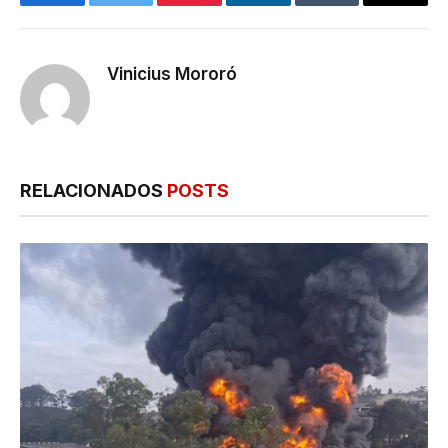
Facebook
Twitter
Pinterest
LinkedIn
Tumblr
E-
mail
Vinicius Mororó
RELACIONADOS
POSTS