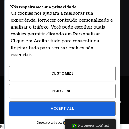
e responsabilidade.
Nós respeitamos sua privacidade
Os cookies nos ajudam a melhorar sua
experiência, fornecer conteúdo personalizado e
analisar o tráfego. Você pode escolher quais
cookies permitir clicando em Personalizar.
Clique em Aceitar tudo para consentir ou
Rejeitar tudo para recusar cookies não
Concorde com nossos termos e acordo de
política
essenciais.
CUSTOMIZE
© 2026 DESENVOLVIDO POR HOSTING PRIME BRASIL
REJECT ALL
ÚLTIMAS NOTÍCIAS
DESTAQUES
CIDADE E REGIÃO
ACCEPT ALL
COLUNAS
EDITORIAL
EVENTOS
GOVERNO
Desenvolvido por
Português do Brasil
Precisando de ajuda? Basta enviar uma mensagem.