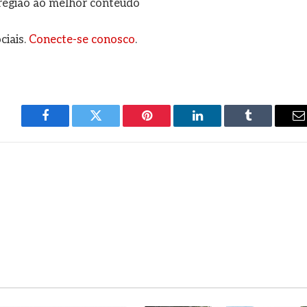
a região ao melhor conteúdo
ciais.
Conecte-se conosco
.
Facebook
Twitter
Pinterest
LinkedIn
Tumblr
E
m