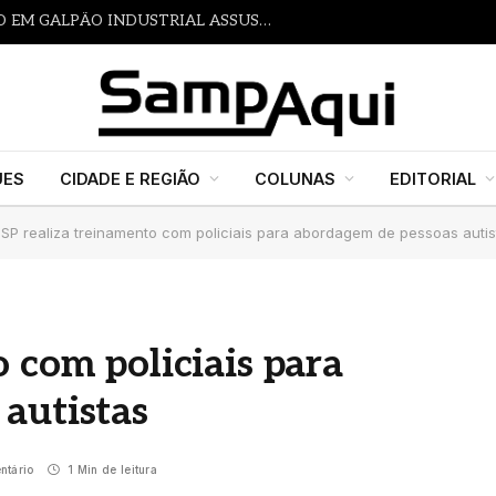
INCÊNDIO DE GRANDE PROPORÇÃO EM GALPÃO INDUSTRIAL ASSUSTA MORADORES E MOBILIZA BOMBEIROS EM ITAQUAQUECETUBA
UES
CIDADE E REGIÃO
COLUNAS
EDITORIAL
SP realiza treinamento com policiais para abordagem de pessoas autis
 com policiais para
autistas
ntário
1 Min de leitura