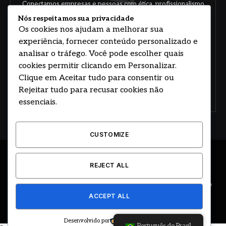
Conectamos empresas e pessoas com ética, profissionalismo
e responsabilidade.
Nós respeitamos sua privacidade
Os cookies nos ajudam a melhorar sua
experiência, fornecer conteúdo personalizado e
analisar o tráfego. Você pode escolher quais
cookies permitir clicando em Personalizar.
Clique em Aceitar tudo para consentir ou
Rejeitar tudo para recusar cookies não
Concorde com nossos termos e acordo de
política
essenciais.
CUSTOMIZE
© 2026 DESENVOLVIDO POR HOSTING PRIME BRASIL
REJECT ALL
ÚLTIMAS NOTÍCIAS
DESTAQUES
CIDADE E REGIÃO
ACCEPT ALL
COLUNAS
EDITORIAL
EVENTOS
GOVERNO
Desenvolvido por