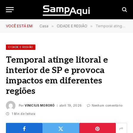
VOCÊ ESTÁ EM:
Casa
»
CIDADE E REGIÃO
»
Temporal atinge litoral e interior de SP e provoca impactos em diferentes regiões
CIDADE E REGIÃO
Temporal atinge litoral e
interior de SP e provoca
impactos em diferentes
regiões
Por
VINICIUS MORORÓ
abril 19, 2026
Nenhum comentário
1 Min de leitura