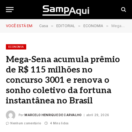
VOCÊ ESTÁ EM:
Casa
»
EDITORIAL
»
ECONOMIA
»
Mega-Sena acumula prêmio de R$ 115 milhões no concurso 3001 e renova o sonho coletivo da fortuna instantânea no Brasil
ECONOMIA
Mega-Sena acumula prêmio
de R$ 115 milhões no
concurso 3001 e renova o
sonho coletivo da fortuna
instantânea no Brasil
Por
MARCELO HENRIQUE DE CARVALHO
abril 29, 2026
Nenhum comentário
4 Mins lidos