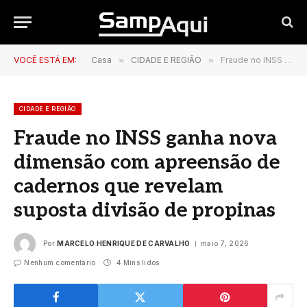
VOCÊ ESTÁ EM:
Casa
»
CIDADE E REGIÃO
»
Fraude no INSS ganha nova dimensão com apreensão de cadernos que revelam suposta divisão de propinas
CIDADE E REGIÃO
Fraude no INSS ganha nova
dimensão com apreensão de
cadernos que revelam
suposta divisão de propinas
Por
MARCELO HENRIQUE DE CARVALHO
maio 7, 2026
Nenhum comentário
4 Mins lidos