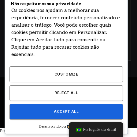
e responsabilidade.
Nós respeitamos sua privacidade
Os cookies nos ajudam a melhorar sua
experiência, fornecer conteúdo personalizado e
analisar o tráfego. Você pode escolher quais
cookies permitir clicando em Personalizar.
Clique em Aceitar tudo para consentir ou
Rejeitar tudo para recusar cookies não
Concorde com nossos termos e acordo de
política
essenciais.
CUSTOMIZE
© 2026 DESENVOLVIDO POR HOSTING PRIME BRASIL
REJECT ALL
ÚLTIMAS NOTÍCIAS
DESTAQUES
CIDADE E REGIÃO
ACCEPT ALL
COLUNAS
EDITORIAL
EVENTOS
GOVERNO
Desenvolvido por
Português do Brasil
Precisando de ajuda? Basta enviar uma mensagem.