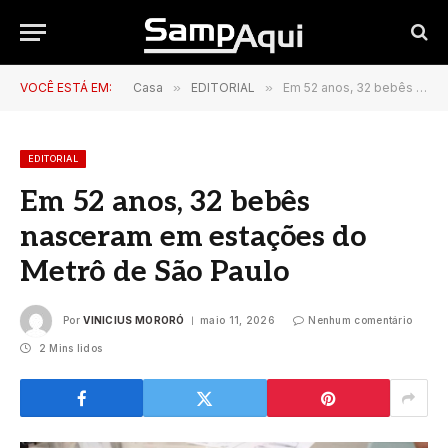
VOCÊ ESTÁ EM:
Casa
»
EDITORIAL
»
Em 52 anos, 32 bebês nasceram em estações do Metrô de São Paulo
EDITORIAL
Em 52 anos, 32 bebês
nasceram em estações do
Metrô de São Paulo
Por
VINICIUS MORORÓ
maio 11, 2026
Nenhum comentário
2 Mins lidos