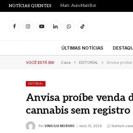
Matt: AutoMattBot
NOTÍCIAS QUENTES
Facebook
Instagram
YouTube
LinkedIn
WhatsApp
TikTok
ÚLTIMAS NOTÍCIAS
DESTAQ
VOCÊ ESTÁ EM:
Casa
»
EDITORIAL
»
Anvisa proíbe
EDITORIAL
Anvisa proíbe venda d
cannabis sem registro 
Por
VINICIUS MORORÓ
maio 13, 2026
Nenhum come