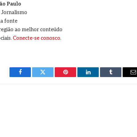
ão Paulo
e Jornalismo
a fonte
a região ao melhor conteúdo
ciais.
Conecte-se conosco
.
Facebook
Twitter
Pinterest
LinkedIn
Tumblr
E
m