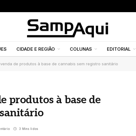
UES
CIDADE E REGIÃO
COLUNAS
EDITORIAL
 venda de produtos à base de cannabis sem registro sanitário
e produtos à base de
sanitário
ntário
3 Mins lidos