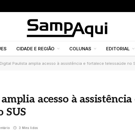
UES
CIDADE E REGIÃO
COLUNAS
EDITORIAL
igital Paulista amplia acesso à assistência e fortalece telessaúde no 
 amplia acesso à assistência
no SUS
ntário
3 Mins lidos