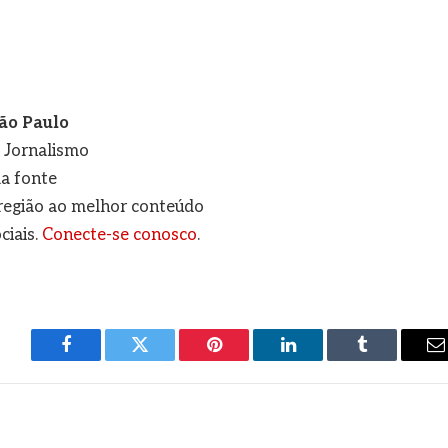
ão Paulo
e Jornalismo
a fonte
a região ao melhor conteúdo
ciais.
Conecte-se conosco
.
Facebook
Twitter
Pinterest
LinkedIn
Tumblr
E
m