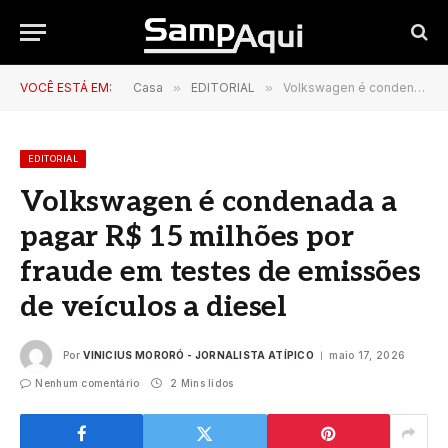
VOCÊ ESTÁ EM:
Casa
»
EDITORIAL
»
Volkswagen é condenada a pagar R$ 15 milhões por fraude em testes de emissões de veículos a diesel
EDITORIAL
Volkswagen é condenada a
pagar R$ 15 milhões por
fraude em testes de emissões
de veículos a diesel
Por
VINICIUS MORORÓ - JORNALISTA ATÍPICO
maio 17, 2026
Nenhum comentário
2 Mins lidos