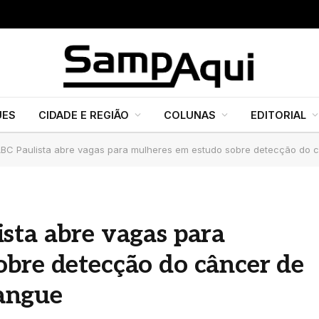
UES
CIDADE E REGIÃO
COLUNAS
EDITORIAL
ABC Paulista abre vagas para mulheres em estudo sobre detecção do
sta abre vagas para
bre detecção do câncer de
angue