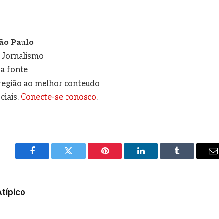
ão Paulo
e Jornalismo
a fonte
a região ao melhor conteúdo
ciais.
Conecte-se conosco
.
Facebook
Twitter
Pinterest
LinkedIn
Tumblr
E
m
Atípico