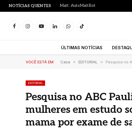
Matt: AutoMattBot
NOTÍCIAS QUENTES
Facebook
Instagram
YouTube
LinkedIn
WhatsApp
TikTok
ÚLTIMAS NOTÍCIAS
DESTAQ
VOCÊ ESTÁ EM:
Casa
»
EDITORIAL
»
Pesquisa no 
EDITORIAL
Pesquisa no ABC Pauli
mulheres em estudo so
mama por exame de s