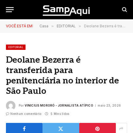
VOCÊ ESTÁ EM:
Casa
»
EDITORIAL
»
Deolane Bezerra é transferida para penitenciária no interior de São Paulo
EDITORIAL
Deolane Bezerra é
transferida para
penitenciária no interior de
São Paulo
Por
VINICIUS MORORÓ - JORNALISTA ATÍPICO
maio 23, 2026
Nenhum comentário
5 Mins lidos