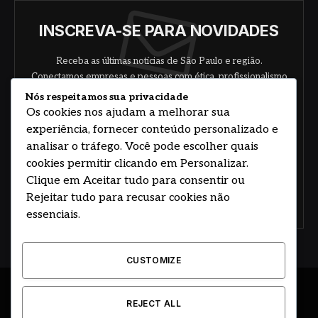
INSCREVA-SE PARA NOVIDADES
Receba as últimas notícias de São Paulo e região.
Conectamos empresas e pessoas com ética, profissionalismo
e responsabilidade.
Nós respeitamos sua privacidade
Os cookies nos ajudam a melhorar sua
experiência, fornecer conteúdo personalizado e
analisar o tráfego. Você pode escolher quais
cookies permitir clicando em Personalizar.
Clique em Aceitar tudo para consentir ou
Rejeitar tudo para recusar cookies não
Concorde com nossos termos e acordo de
política
essenciais.
CUSTOMIZE
© 2026 DESENVOLVIDO POR HOSTING PRIME BRASIL
REJECT ALL