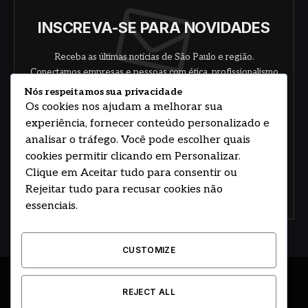
INSCREVA-SE PARA NOVIDADES
Receba as últimas notícias de São Paulo e região.
Conectamos empresas e pessoas com ética, profissionalismo
e responsabilidade.
Nós respeitamos sua privacidade
Os cookies nos ajudam a melhorar sua
experiência, fornecer conteúdo personalizado e
analisar o tráfego. Você pode escolher quais
cookies permitir clicando em Personalizar.
Clique em Aceitar tudo para consentir ou
Rejeitar tudo para recusar cookies não
Concorde com nossos termos e acordo de
política
essenciais.
CUSTOMIZE
© 2026 DESENVOLVIDO POR HOSTING PRIME BRASIL
REJECT ALL