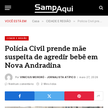
VOCÊ ESTÁ EM:
Casa
»
CIDADE E REGIÃO
»
Polícia Civil prende mãe suspeita de agredir bebê em Nova Andradina
CIDADE E REGIÃO
Polícia Civil prende mãe
suspeita de agredir bebê em
Nova Andradina
Por
VINICIUS MORORÓ - JORNALISTA ATÍPICO
maio 27, 2026
Nenhum comentário
2 Mins lidos