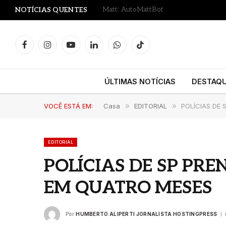
NOTÍCIAS QUENTES
Facebook
Instagram
YouTube
LinkedIn
WhatsApp
TikTok
ÚLTIMAS NOTÍCIAS
DESTAQ
VOCÊ ESTÁ EM:
Casa
»
EDITORIAL
»
POLÍCIAS DE 
EDITORIAL
POLÍCIAS DE SP PRE
EM QUATRO MESES
Por
HUMBERTO ALIPERTI JORNALISTA HOSTINGPRESS