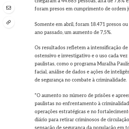
chegaram a 44.685 pessoas, alta de 7,8% e
foram presos em cumprimento de ordem ju
Somente em abril, foram 18.471 presos o
ano passado, um aumento de 7,5%.
Os resultados refletem a intensificação de
ostensivo e investigativo e o uso cada vez
paulistas, como o programa Muralha Paul
facial, análise de dados e ações de inteli
de segurança no combate à criminalidade.
“O aumento no número de prisões e apreen
paulistas no enfrentamento à criminalidade
operações estratégicas e no fortaleciment
diário para retirar criminosos de circulaçã
sensação de segurança da população em to