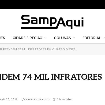
INCÊNDIO DE GRANDE PROPORÇÃO EM GALPÃO INDUSTRIAL ASSUSTA MORADORES E MOBILIZA BOMBEIROS EM ITAQUAQUECETUBA
UES
CIDADE E REGIÃO
COLUNAS
EDITORIAL
SP PRENDEM 74 MIL INFRATORES EM QUATRO MESES
NDEM 74 MIL INFRATORES
maio 30, 2026
Nenhum comentário
3 Mins lidos