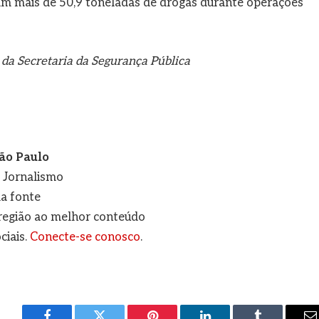
m mais de 50,9 toneladas de drogas durante operações
da Secretaria da Segurança Pública
ão Paulo
e Jornalismo
a fonte
a região ao melhor conteúdo
ciais.
Conecte-se conosco
.