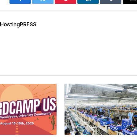
Facebook
Twitter
Pinterest
LinkedIn
Tumblr
E
m
a HostingPRESS