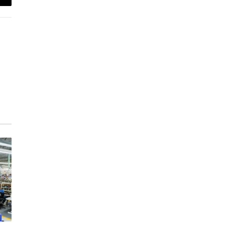
-
ail