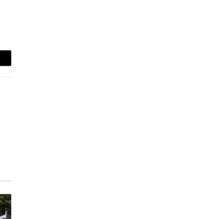
-
ail