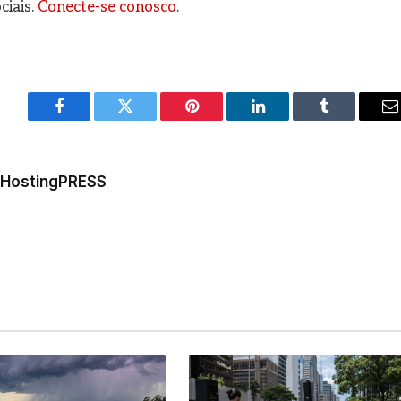
ciais.
Conecte-se conosco
.
Facebook
Twitter
Pinterest
LinkedIn
Tumblr
E
m
a HostingPRESS