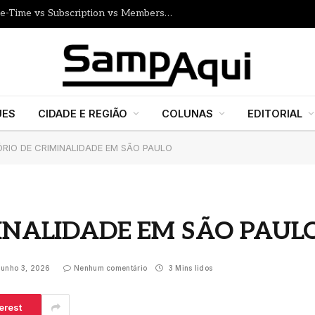
How to Price Your Online Course: One-Time vs Subscription vs Membership
UES
CIDADE E REGIÃO
COLUNAS
EDITORIAL
RIO DE CRIMINALIDADE EM SÃO PAULO
INALIDADE EM SÃO PAUL
junho 3, 2026
Nenhum comentário
3 Mins lidos
erest