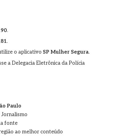
190
.
181
.
tilize o aplicativo
SP Mulher Segura
.
se a Delegacia Eletrônica da Polícia
ão Paulo
e Jornalismo
a fonte
a região ao melhor conteúdo