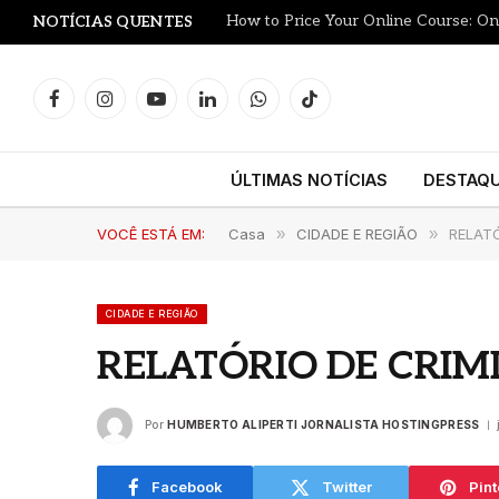
NOTÍCIAS QUENTES
Facebook
Instagram
YouTube
LinkedIn
WhatsApp
TikTok
ÚLTIMAS NOTÍCIAS
DESTAQ
VOCÊ ESTÁ EM:
Casa
»
CIDADE E REGIÃO
»
RELATÓ
CIDADE E REGIÃO
RELATÓRIO DE CRIM
Por
HUMBERTO ALIPERTI JORNALISTA HOSTINGPRESS
Facebook
Twitter
Pint