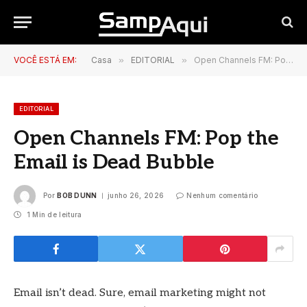
VOCÊ ESTÁ EM:
Casa
»
EDITORIAL
»
Open Channels FM: Pop the Email is Dead Bubble
EDITORIAL
Open Channels FM: Pop the
Email is Dead Bubble
Por
BOB DUNN
junho 26, 2026
Nenhum comentário
1 Min de leitura
Email isn’t dead. Sure, email marketing might not