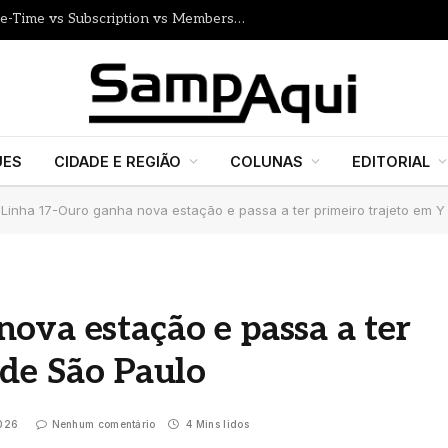
How to Price Your Online Course: One-Time vs Subscription vs Membership
UES
CIDADE E REGIÃO
COLUNAS
EDITORIAL
Linha 17-Ouro ganha nova estação e passa a ter primeiro trajeto em Y
ova estação e passa a ter
 de São Paulo
2026
Nenhum comentário
4 Mins lidos