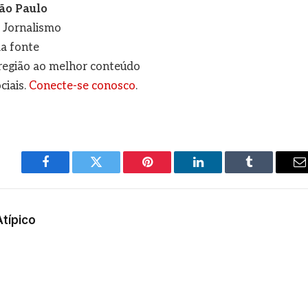
ão Paulo
e Jornalismo
a fonte
a região ao melhor conteúdo
ciais.
Conecte-se conosco
.
Facebook
Twitter
Pinterest
LinkedIn
Tumblr
E
m
Atípico