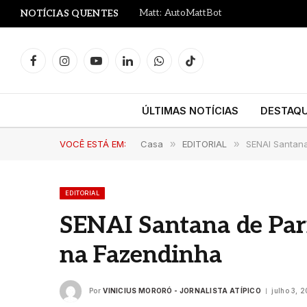
Matt: AutoMattBot
NOTÍCIAS QUENTES
Facebook
Instagram
YouTube
LinkedIn
WhatsApp
TikTok
ÚLTIMAS NOTÍCIAS
DESTAQ
VOCÊ ESTÁ EM:
Casa
»
EDITORIAL
»
SENAI Santana
EDITORIAL
SENAI Santana de Parn
na Fazendinha
Por
VINICIUS MORORÓ - JORNALISTA ATÍPICO
julho 3, 