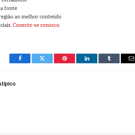
a fonte
a região ao melhor conteúdo
ciais.
Conecte-se conosco
.
Facebook
Twitter
Pinterest
LinkedIn
Tumblr
E
m
Atípico