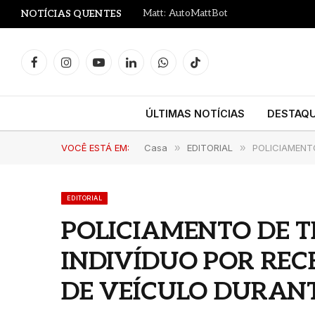
Matt: AutoMattBot
NOTÍCIAS QUENTES
Facebook
Instagram
YouTube
LinkedIn
WhatsApp
TikTok
ÚLTIMAS NOTÍCIAS
DESTAQ
VOCÊ ESTÁ EM:
Casa
»
EDITORIAL
»
POLICIAMENT
EDITORIAL
POLICIAMENTO DE 
INDIVÍDUO POR RE
DE VEÍCULO DURAN