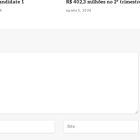
andidate 1
R$ 402,3 milhões no 2º trimestr
26
agosto 5, 2026