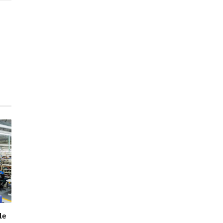
ail
de