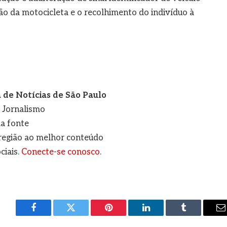
o da motocicleta e o recolhimento do indivíduo à
de Notícias de São Paulo
e Jornalismo
a fonte
a região ao melhor conteúdo
ciais.
Conecte-se conosco
.
Facebook
Twitter
Pinterest
LinkedIn
Tumblr
E