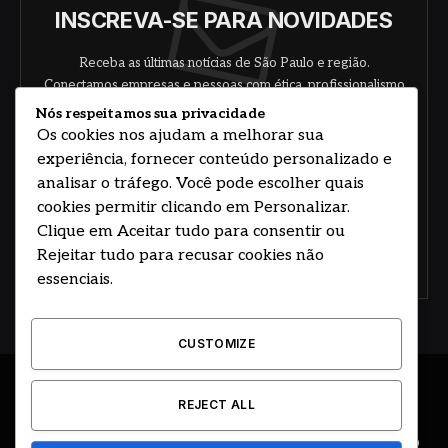
INSCREVA-SE PARA NOVIDADES
Receba as últimas notícias de São Paulo e região.
Conectamos empresas e pessoas com ética, profissionalismo
e responsabilidade.
Nós respeitamos sua privacidade
Os cookies nos ajudam a melhorar sua
experiência, fornecer conteúdo personalizado e
analisar o tráfego. Você pode escolher quais
cookies permitir clicando em Personalizar.
Clique em Aceitar tudo para consentir ou
Rejeitar tudo para recusar cookies não
Concorde com nossos termos e acordo de
política
essenciais.
CUSTOMIZE
© 2026 DESENVOLVIDO POR HOSTING PRIME BRASIL
REJECT ALL
ÚLTIMAS NOTÍCIAS
DESTAQUES
CIDADE E REGIÃO