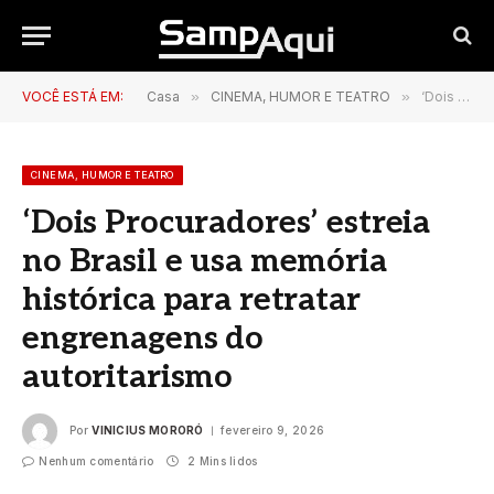
VOCÊ ESTÁ EM:
Casa
»
CINEMA, HUMOR E TEATRO
»
‘Dois Procuradores’ estreia no Brasil e usa memória histórica para retratar engrenagens do autoritarismo
CINEMA, HUMOR E TEATRO
‘Dois Procuradores’ estreia
no Brasil e usa memória
histórica para retratar
engrenagens do
autoritarismo
Por
VINICIUS MORORÓ
fevereiro 9, 2026
Nenhum comentário
2 Mins lidos