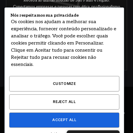
Receba as últimas notícias de São Paulo e região.
Conectamos empresas e pessoas com ética, profissionalismo
e responsabilidade.
Nós respeitamos sua privacidade
Os cookies nos ajudam a melhorar sua
experiência, fornecer conteúdo personalizado e
analisar o tráfego. Você pode escolher quais
cookies permitir clicando em Personalizar.
Clique em Aceitar tudo para consentir ou
Rejeitar tudo para recusar cookies não
Concorde com nossos termos e acordo de
política
essenciais.
CUSTOMIZE
© 2026 DESENVOLVIDO POR HOSTING PRIME BRASIL
REJECT ALL
ÚLTIMAS NOTÍCIAS
DESTAQUES
CIDADE E REGIÃO
ACCEPT ALL
COLUNAS
EDITORIAL
EVENTOS
GOVERNO