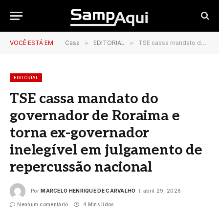
VOCÊ ESTÁ EM:
Casa
»
EDITORIAL
»
TSE cassa mandato do governador de Roraima e torna ex-governador inelegível em julgamento de repercussão nacional
EDITORIAL
TSE cassa mandato do
governador de Roraima e
torna ex-governador
inelegível em julgamento de
repercussão nacional
Por
MARCELO HENRIQUE DE CARVALHO
abril 29, 2026
Nenhum comentário
4 Mins lidos