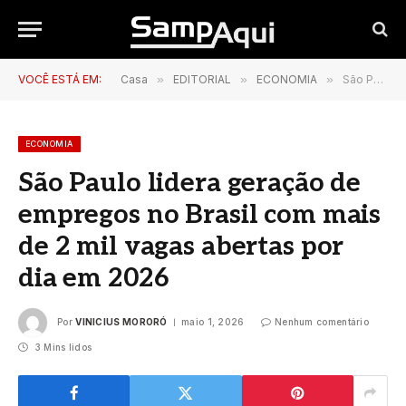
VOCÊ ESTÁ EM:
Casa
»
EDITORIAL
»
ECONOMIA
»
São Paulo lidera geração de empregos no Brasil com mais de 2 mil vagas abertas por dia em 2026
ECONOMIA
São Paulo lidera geração de
empregos no Brasil com mais
de 2 mil vagas abertas por
dia em 2026
Por
VINICIUS MORORÓ
maio 1, 2026
Nenhum comentário
3 Mins lidos